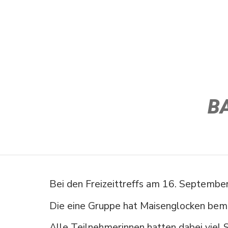
B
Bei den Freizeit­treffs am 16. Septembe
Die eine Gruppe hat Maisen­glocken bema
Alle Teilneh­me­rinnen hatten dabei viel