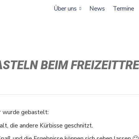
Über uns
News
Termine
ASTELN BEIM FREIZEITTRE
r wurde gebastelt:
lt, die andere Kürbisse geschnitzt.
 Spaß und die Ergeb­nisse können sich sehen lassen
🙂