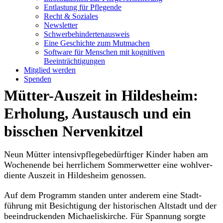
Entlastung für Pflegende
Recht & Soziales
Newsletter
Schwerbehindertenausweis
Eine Geschichte zum Mutmachen
Software für Menschen mit kognitiven
Beeinträchtigungen
Mitglied werden
Spenden
Mütter-Auszeit in Hildesheim:
Erholung, Austausch und ein
bisschen Nervenkitzel
Neun Mütter inten­siv­pfle­ge­be­dürf­tiger Kinder haben am
Wochenende bei herrlichem Sommer­wetter eine wohlver­
diente Auszeit in Hildesheim genossen.
Auf dem Programm standen unter anderem eine Stadt­
führung mit Besich­tigung der histo­ri­schen Altstadt und der
beein­dru­ckenden Michae­lis­kirche. Für Spannung sorgte