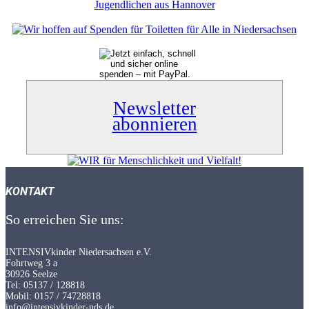
Newsletter
abonnieren
KONTAKT
So erreichen Sie uns:
INTENSIVkinder Niedersachsen e.V.
Fohrtweg 3 a
30926 Seelze
Tel: 05137 / 128818
Mobil: 0157 / 74728818
info@intensivkinder-nds.de