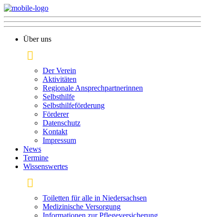
Über uns
Der Verein
Aktivitäten
Regionale Ansprechpartnerinnen
Selbsthilfe
Selbsthilfeförderung
Förderer
Datenschutz
Kontakt
Impressum
News
Termine
Wissenswertes
Toiletten für alle in Niedersachsen
Medizinische Versorgung
Informationen zur Pflege­versicherung