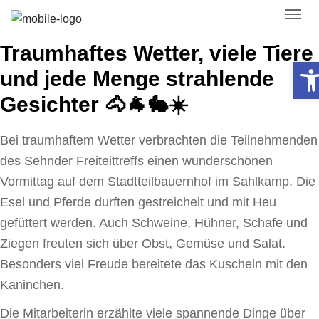
Traumhaftes Wetter, viele Tiere
Open toolbar
und jede Menge strahlende
Gesichter 🐴🐐🐇☀️
Bei traum­haftem Wetter verbrachten die Teilneh­menden
des Sehnder Freit­eit­treffs einen wunder­schönen
Vormittag auf dem Stadt­teil­bau­ernhof im Sahlkamp. Die
Esel und Pferde durften gestrei­chelt und mit Heu
gefüttert werden. Auch Schweine, Hühner, Schafe und
Ziegen freuten sich über Obst, Gemüse und Salat.
Besonders viel Freude bereitete das Kuscheln mit den
Kaninchen.
Die Mitar­bei­terin erzählte viele spannende Dinge über