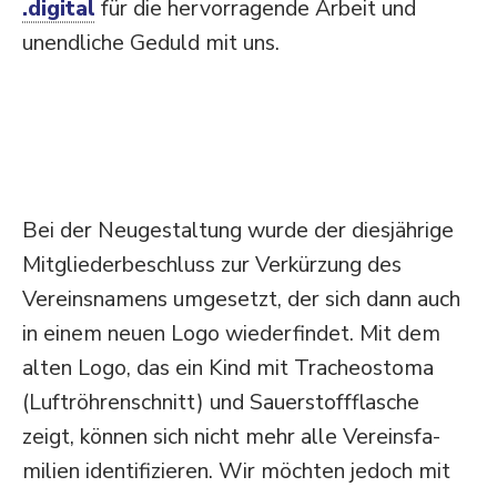
.digital
für die hervor­ra­gende Arbeit und
unend­liche Geduld mit uns.
Bei der Neuge­staltung wurde der diesjährige
Mitglie­der­be­schluss zur Verkürzung des
Vereins­namens umgesetzt, der sich dann auch
in einem neuen Logo wieder­findet. Mit dem
alten Logo, das ein Kind mit Tracheo­stoma
(Luftröh­ren­schnitt) und Sauer­stoff­flasche
zeigt, können sich nicht mehr alle Vereins­fa­
milien identi­fi­zieren. Wir möchten jedoch mit