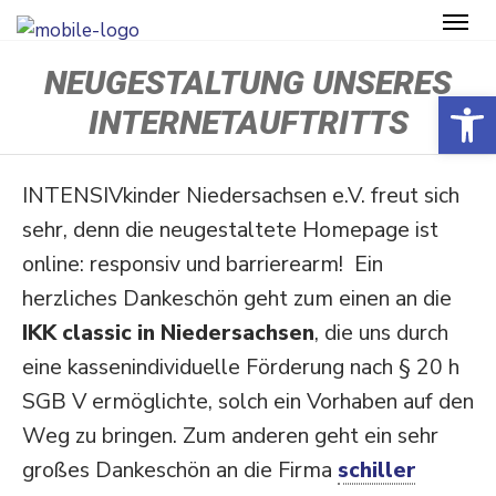
NEUGESTALTUNG UNSERES
Open toolbar
INTERNETAUFTRITTS
INTENSIVkinder Nieder­sachsen e.V. freut sich
sehr, denn die neuge­staltete Homepage ist
online: responsiv und barrie­rearm! Ein
herzliches Danke­schön geht zum einen an die
IKK classic in Nieder­sachsen
, die uns durch
eine kassen­in­di­vi­duelle Förderung nach § 20 h
SGB V ermög­lichte, solch ein Vorhaben auf den
Weg zu bringen. Zum anderen geht ein sehr
großes Danke­schön an die Firma
schiller​