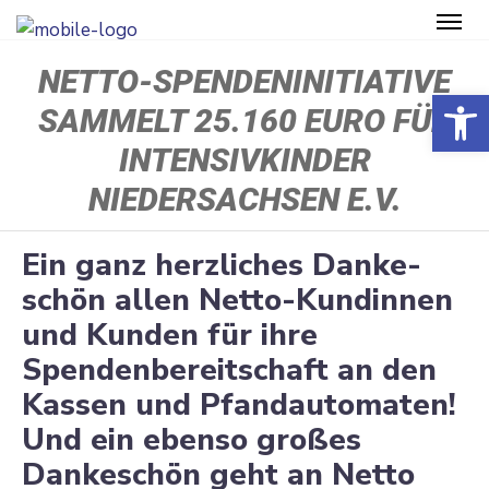
NETTO-SPENDENINITIATIVE
Open toolbar
SAMMELT 25.160 EURO FÜR
INTENSIVKINDER
NIEDERSACHSEN E.V.
Ein ganz herzliches Danke­
schön allen Netto-Kundinnen
und Kunden für ihre
Spenden­be­reit­schaft an den
Kassen und Pfandau­to­maten!
Und ein ebenso großes
Danke­schön geht an Netto