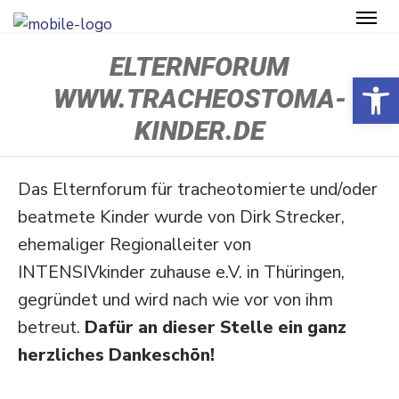
ELTERNFORUM
Open toolbar
WWW.TRACHEOSTOMA-
KINDER.DE
Das Eltern­forum für tracheo­to­mierte und/​oder
beatmete Kinder wurde von Dirk Strecker,
ehema­liger Regio­nal­leiter von
INTENSIVkinder zuhause e.V. in Thüringen,
gegründet und wird nach wie vor von ihm
betreut.
Dafür an dieser Stelle ein ganz
herzliches Dankeschön!