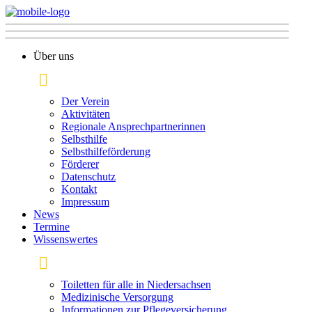
Über uns
Der Verein
Aktivitäten
Regionale Ansprechpartnerinnen
Selbsthilfe
Selbsthilfeförderung
Förderer
Datenschutz
Kontakt
Impressum
News
Termine
Wissenswertes
Toiletten für alle in Niedersachsen
Medizinische Versorgung
Informationen zur Pflege­versicherung