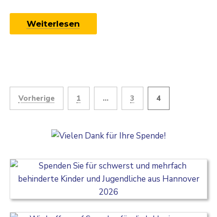
Weiterlesen
Beitrags-
Vorherige
1
…
3
4
Navigation