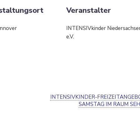
staltungsort
Veran­stalter
nnover
INTENSIVkinder Nieder­sachse
e.V.
INTENSIVKINDER-FREIZEIT­AN­GE
SAMSTAG IM RAUM SE