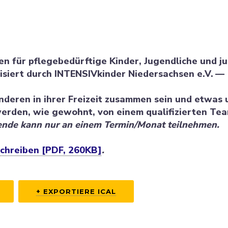
nen für pflege­be­dürftige Kinder, Jugend­liche und j
siert durch INTENSIVkinder Nieder­sachsen e.V. —
 anderen in ihrer Freizeit zusammen sein und etwas 
rden, wie gewohnt, von einem quali­fi­zierten Te
ende kann nur an einem Termin/​​Monat teilnehmen.
chreiben [PDF, 260KB]
.
+ EXPOR­TIERE ICAL