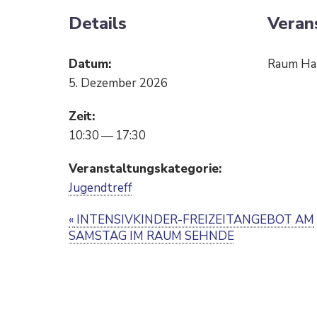
Details
Veran
Datum:
Raum Ha
5. Dezember 2026
Zeit:
10:30 — 17:30
Veran­stal­tungs­ka­te­gorie:
Jugend­treff
E
«
INTENSIVKINDER-FREIZEIT­AN­GEBOT AM
SAMSTAG IM RAUM SEHNDE
v
e
n
t