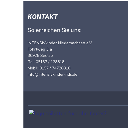
N
a
KONTAKT
v
So erreichen Sie uns:
i
g
INTENSIVkinder Niedersachsen e.V.
Fohrtweg 3 a
a
30926 Seelze
t
Tel: 05137 / 128818
Mobil: 0157 / 74728818
i
info@intensivkinder-nds.de
o
n