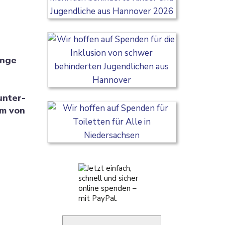
unge
unter­
am von