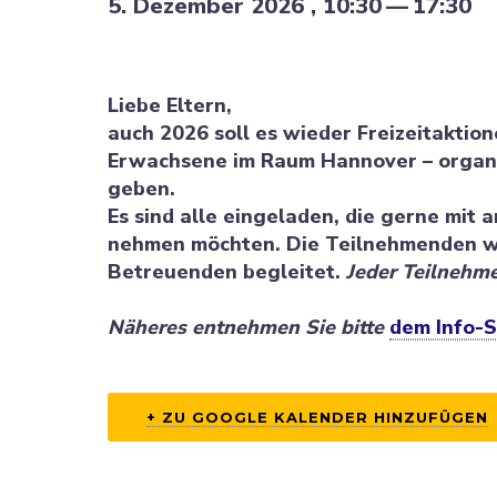
5. Dezember 2026 , 10:30
—
17:30
Liebe Eltern,
auch 2026 soll es wieder Freizeit­ak­tio
Erwachsene im Raum Hannover – organi­
geben.
Es sind alle einge­laden, die gerne mit
nehmen möchten. Die Teilneh­menden we
Betreu­enden begleitet.
Jeder Teilneh­m
Näheres entnehmen Sie bitte
dem Info-S
+ ZU GOOGLE KALENDER HINZU­FÜGEN