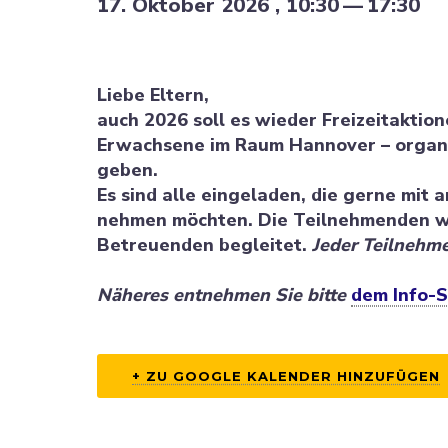
17. Oktober 2026 , 10:30
—
17:30
Liebe Eltern,
auch 2026 soll es wieder Freizeit­ak­tio
Erwachsene im Raum Hannover – organi­
geben.
Es sind alle einge­laden, die gerne mit
nehmen möchten. Die Teilneh­menden we
Betreu­enden begleitet.
Jeder Teilneh­m
Näheres entnehmen Sie bitte
dem Info-S
+ ZU GOOGLE KALENDER HINZU­FÜGEN