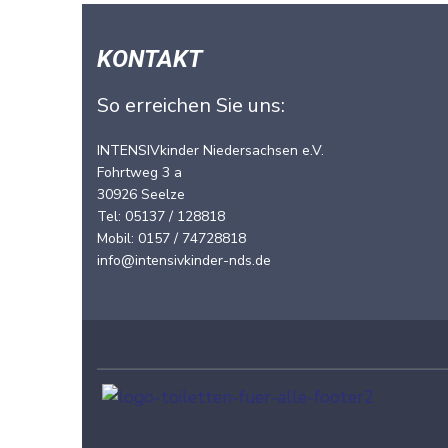
N
a
KONTAKT
v
So erreichen Sie uns:
i
g
INTENSIVkinder Niedersachsen e.V.
Fohrtweg 3 a
a
30926 Seelze
t
Tel: 05137 / 128818
Mobil: 0157 / 74728818
i
info@intensivkinder-nds.de
o
n