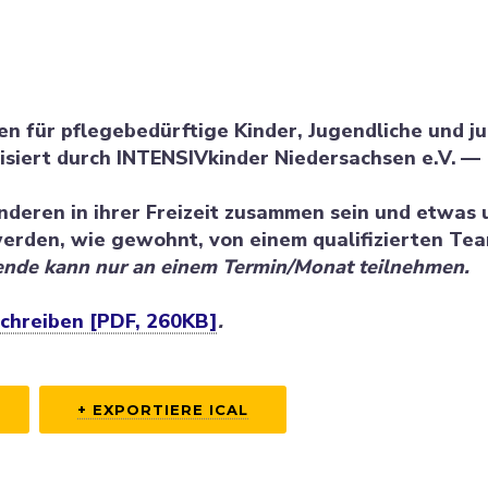
nen für pflege­be­dürftige Kinder, Jugend­liche und j
siert durch INTENSIVkinder Nieder­sachsen e.V. —
 anderen in ihrer Freizeit zusammen sein und etwas 
rden, wie gewohnt, von einem quali­fi­zierten Te
ende kann nur an einem Termin/​​Monat teilnehmen.
chreiben [PDF, 260KB]
.
+ EXPOR­TIERE ICAL