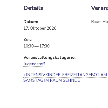
Details
Veran
Datum:
Raum Ha
17. Oktober 2026
Zeit:
10:30 — 17:30
Veran­stal­tungs­ka­te­gorie:
Jugend­treff
E
«
INTENSIVKINDER-FREIZEIT­AN­GEBOT AM
SAMSTAG IM RAUM SEHNDE
v
e
n
t