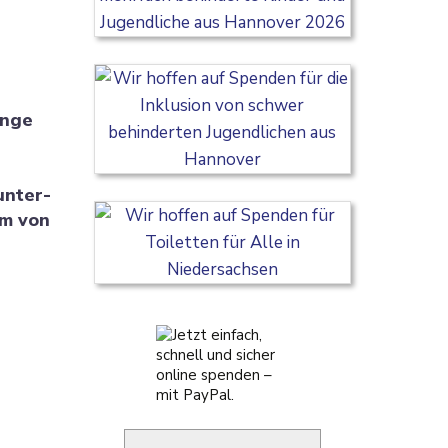
unge
unter­
am von