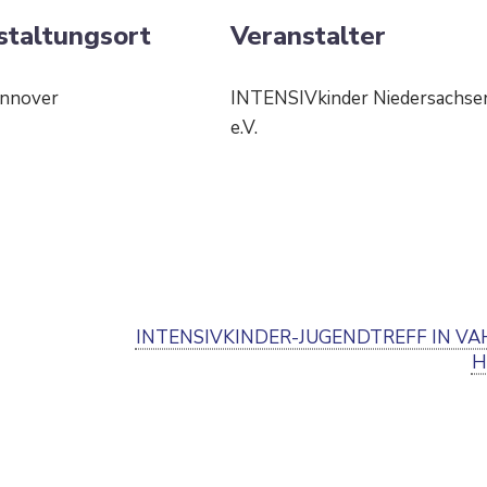
staltungsort
Veran­stalter
nnover
INTENSIVkinder Nieder­sachse
e.V.
INTENSIVKINDER-JUGEND­TREFF IN VA
H