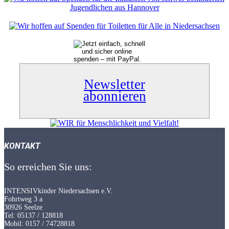
Newsletter
abonnieren
KONTAKT
So erreichen Sie uns:
INTENSIVkinder Niedersachsen e.V.
Fohrtweg 3 a
30926 Seelze
Tel: 05137 / 128818
Mobil: 0157 / 74728818