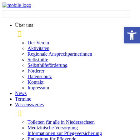
Über uns
Open 
Der Verein
Aktivitäten
Regionale Ansprechpartnerinnen
Selbsthilfe
Selbsthilfeförderung
Förderer
Datenschutz
Kontakt
Impressum
News
Termine
Wissenswertes
Toiletten für alle in Niedersachsen
Medizinische Versorgung
Informationen zur Pflege­versicherung
Entlastung für Pflegende