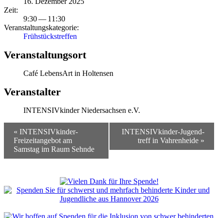
16. Dezember 2025
Zeit:
9:30 — 11:30
Veran­stal­tungs­ka­te­gorie:
Frühstücks­treffen
Veranstaltungsort
Café LebensArt in Holtensen
Veran­stalter
INTENSIVkinder Nieder­sachsen e.V.
Event
«
INTENSIVkinder-
INTENSIVkinder-Jugend­
Navigation
Freizeit­an­gebot am
treff in Vahren­heide
»
Samstag im Raum Sehnde