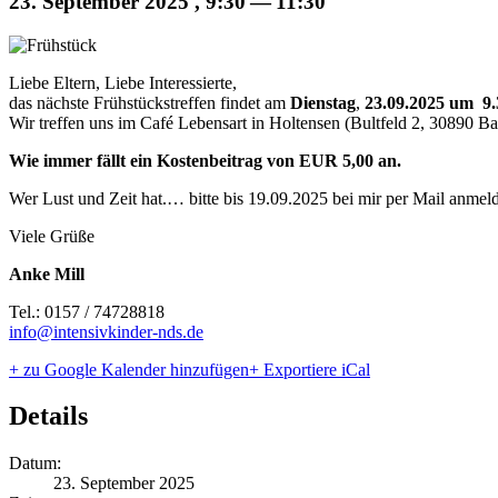
23. September 2025 , 9:30
—
11:30
Liebe Eltern, Liebe Interessierte,
das nächste Frühstücks­treffen findet am
Dienstag
,
23.09.2025 um 9
Wir treffen uns im Café Lebensart in Holtensen (Bultfeld 2, 30890 Ba
Wie immer fällt ein Kosten­beitrag von EUR 5,00 an.
Wer Lust und Zeit hat.… bitte bis 19.09.2025 bei mir per Mail anmel
Viele Grüße
Anke Mill
Tel.: 0157 /​​ 74728818
info@​intensivkinder-​nds.​de
+ zu Google Kalender hinzu­fügen
+ Expor­tiere iCal
Details
Datum:
23. September 2025