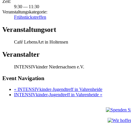
Zeit:
9:30 — 11:30
Veran­stal­tungs­ka­te­gorie:
Frühstücks­treffen
Veranstaltungsort
Café LebensArt in Holtensen
Veran­stalter
INTENSIVkinder Nieder­sachsen e.V.
Event Navigation
«
INTENSIVkinder-Jugend­treff in Vahrenheide
INTENSIVkinder-Jugend­treff in Vahren­heide
»