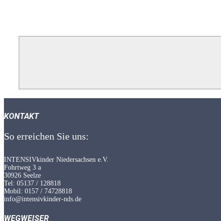
KONTAKT
So erreichen Sie uns:
INTENSIVkinder Niedersachsen e.V.
Fohrtweg 3 a
30926 Seelze
Tel: 05137 / 128818
Mobil: 0157 / 74728818
info@intensivkinder-nds.de
WEGWEISER