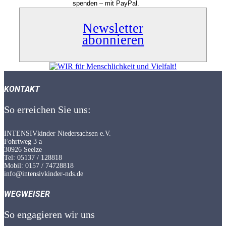
Newsletter
abonnieren
KONTAKT
So erreichen Sie uns:
INTENSIVkinder Niedersachsen e.V.
Fohrtweg 3 a
30926 Seelze
Tel: 05137 / 128818
Mobil: 0157 / 74728818
info@intensivkinder-nds.de
WEGWEISER
So engagieren wir uns