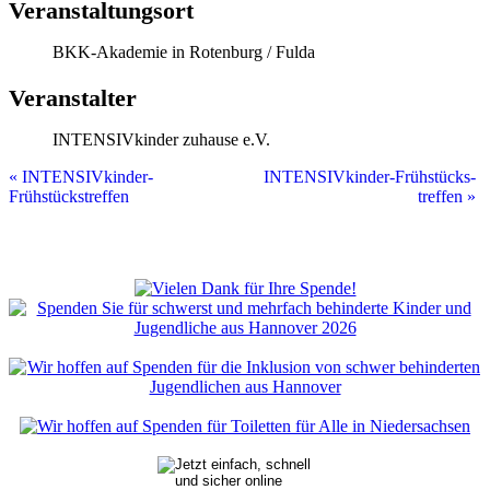
Veranstaltungsort
BKK-Akademie in Rotenburg /​ Fulda
Veran­stalter
INTENSIVkinder zuhause e.V.
Event
«
INTENSIVkinder-
INTENSIVkinder-Frühstücks­
Frühstückstreffen
treffen
»
Navigation