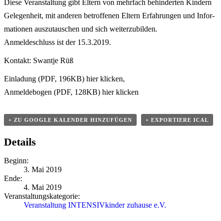
Diese Veran­staltung gibt Eltern von mehrfach behin­derten Kindern
Gelegenheit, mit anderen betrof­fenen Eltern Erfah­rungen und Infor­
ma­tionen auszu­tau­schen und sich weiterzubilden.
Anmel­de­schluss ist der 15.3.2019.
Kontakt: Swantje Rüß
Einladung (PDF, 196KB) hier klicken,
Anmel­de­bogen (PDF, 128KB) hier klicken
+ ZU GOOGLE KALENDER HINZU­FÜGEN
+ EXPOR­TIERE ICAL
Details
Beginn:
3. Mai 2019
Ende:
4. Mai 2019
Veran­stal­tungs­ka­te­gorie:
Veran­staltung INTENSIVkinder zuhause e.V.