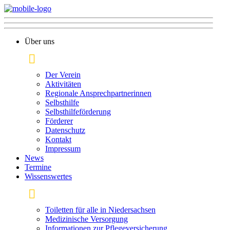
Über uns
Der Verein
Aktivitäten
Regionale Ansprechpartnerinnen
Selbsthilfe
Selbsthilfeförderung
Förderer
Datenschutz
Kontakt
Impressum
News
Termine
Wissenswertes
Toiletten für alle in Niedersachsen
Medizinische Versorgung
Informationen zur Pflege­versicherung