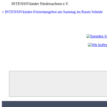
INTENSIVkinder Nieder­sachsen e.V.
Event
«
INTENSIVkinder-Freizeit­an­gebot am Samstag im Raum Sehnde
Navigation