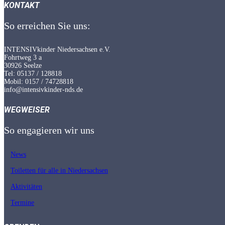
KONTAKT
So erreichen Sie uns:
INTENSIVkinder Niedersachsen e.V.
Fohrtweg 3 a
30926 Seelze
Tel: 05137 / 128818
Mobil: 0157 / 74728818
info@intensivkinder-nds.de
WEGWEISER
So engagieren wir uns
News
Toiletten für alle in Nieder­sachsen
Aktivitäten
Termine