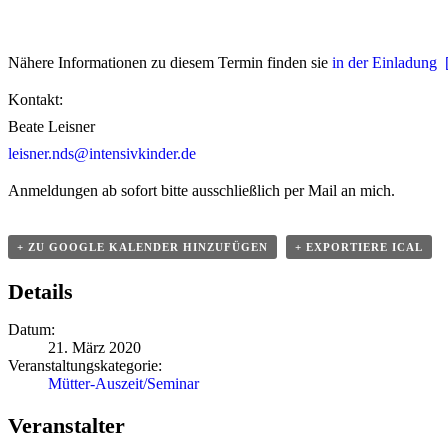
Nähere Infor­ma­tionen zu diesem Termin finden sie
in der Einladung
Kontakt:
Beate Leisner
leisner.nds@intensivkinder.de
Anmel­dungen ab sofort bitte ausschließlich per Mail an mich.
+ ZU GOOGLE KALENDER HINZU­FÜGEN
+ EXPOR­TIERE ICAL
Details
Datum:
21. März 2020
Veran­stal­tungs­ka­te­gorie:
Mütter-Auszei­t/­Se­minar
Veran­stalter